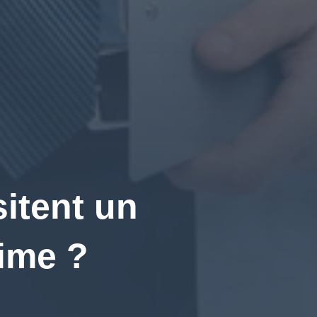
itent un
time ?