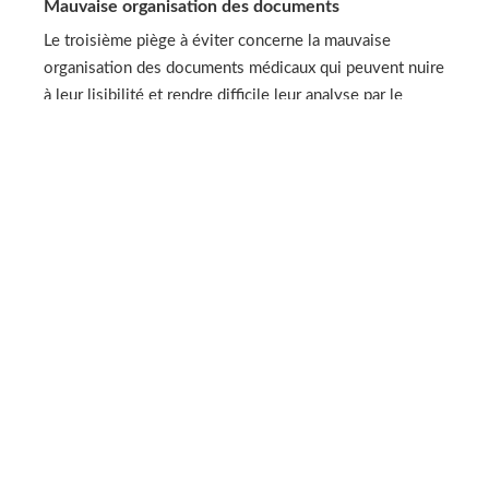
Mauvaise organisation des documents
Le troisième piège à éviter concerne la mauvaise
organisation des documents médicaux qui peuvent nuire
à leur lisibilité et rendre difficile leur analyse par le
médecin conseil. Des rapports mal structurés ou
désordonnés peuvent entraîner un manque crucial
d’informations car certains détails importants risquent
ainsi d’être négligés au cours de l’évaluation médicale.
Pour éviter cette situation, il est primordial que tous les
éléments soient clairement présentés et organisés de
manière logique pour faciliter la tâche du médecin
conseil.
Gestion post-expertise
Suivi inadéquat après
l’expertise